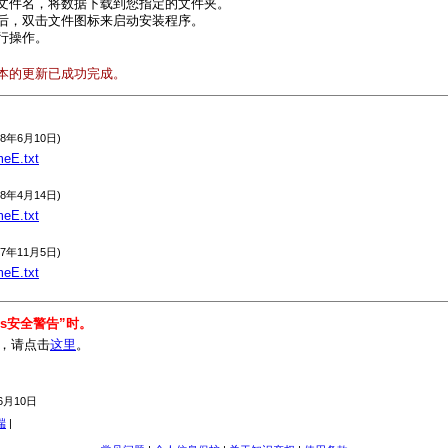
文件名，将数据下载到您指定的文件夹。
后，双击文件图标来启动安装程序。
行操作。
版本的更新已成功完成。
08年6月10日)
eE.txt
08年4月14日)
eE.txt
07年11月5日)
eE.txt
ws安全警告”时。
息，请点击
这里
。
6月10日
端
|