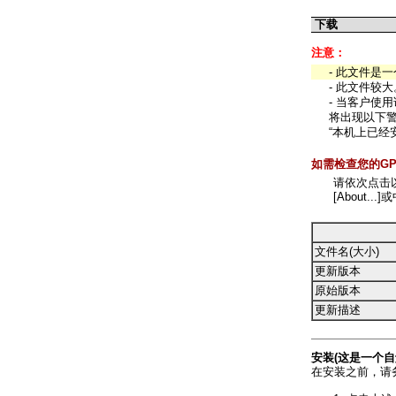
下载
注意：
- 此文件是一
- 此文件较
- 当客户使用该
将出现以下警
“本机上已经安装
如需检查您的GP-
请依次点击以下
[About.
文件名(大小)
更新版本
原始版本
更新描述
安装(这是一个自
在安装之前，请