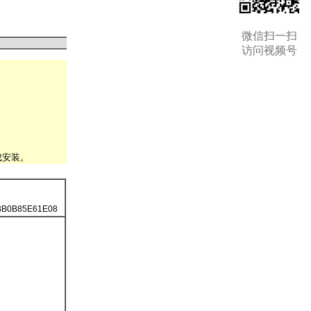
微信扫一扫
访问视频号
成安装。
BB0B85E61E08