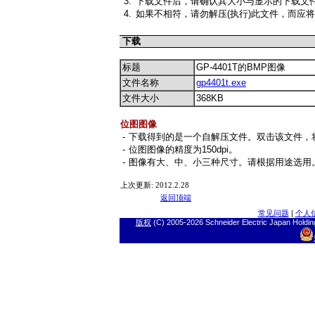
3.
下载文件后，请确认其大小与显示的下载文
4.
如果不相符，请勿解压(执行)此文件，而应
下载
标题
GP-4401T的BMP图像
文件名称
gp4401t.exe
文件大小
368KB
位图图像
-
下载得到的是一个自解压文件。双击该文件，将
-
位图图像的精度为150dpi。
-
图像有大、中、小三种尺寸。请根据用途选用
上次更新: 2012.2.28
返回顶端
常见问题
|
个人
版权
(C) 2005-
2026 Schneider Electric J