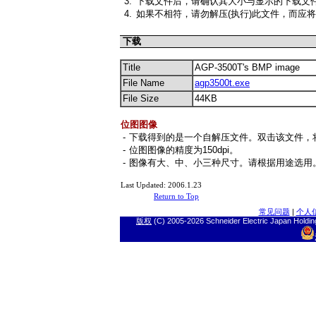
3.
下载文件后，请确认其大小与显示的下载文
4.
如果不相符，请勿解压(执行)此文件，而应
下载
Title
AGP-3500T's BMP image
File Name
agp3500t.exe
File Size
44KB
位图图像
-
下载得到的是一个自解压文件。双击该文件，将
-
位图图像的精度为150dpi。
-
图像有大、中、小三种尺寸。请根据用途选用
Last Updated: 2006.1.23
Return to Top
常见问题
|
个人
版权
(C) 2005-
2026 Schneider Electric J